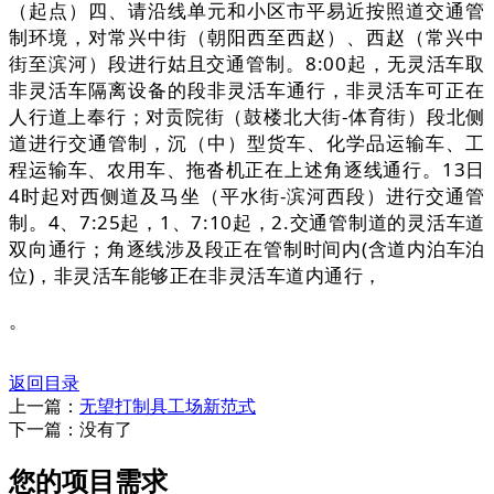
（起点）四、请沿线单元和小区市平易近按照道交通管
制环境，对常兴中街（朝阳西至西赵）、西赵（常兴中
街至滨河）段进行姑且交通管制。8:00起，无灵活车取
非灵活车隔离设备的段非灵活车通行，非灵活车可正在
人行道上奉行；对贡院街（鼓楼北大街-体育街）段北侧
道进行交通管制，沉（中）型货车、化学品运输车、工
程运输车、农用车、拖沓机正在上述角逐线通行。13日
4时起对西侧道及马坐（平水街-滨河西段）进行交通管
制。4、7:25起，1、7:10起，2.交通管制道的灵活车道
双向通行；角逐线涉及段正在管制时间内(含道内泊车泊
位)，非灵活车能够正在非灵活车道内通行，
。
返回目录
上一篇：
无望打制具工场新范式
下一篇：没有了
您的项目需求