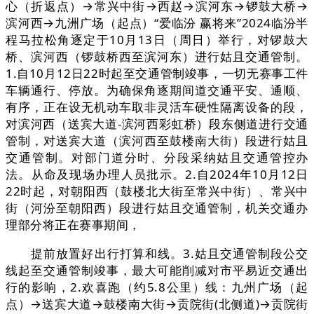
心（折返点）→常兴中街→西赵→滨河东→锣鼓大桥→
滨河西→九洲广场（起点）“爱临汾 赢将来”2024临汾半
程马拉松角逐定于10月13日（周日）举行，对锣鼓大
桥、滨河西（锣鼓桥西至滨河东）进行姑且交通管制。
1.自10月12日22时起至交通管制竣事，一切无赛事工件
车辆通行、停放。为确保角逐期间道交通平安、通顺、
有序，正在设无机动车取非灵活车硬性隔离设备的段，
对滨河西（送宾大道-滨河西彩虹桥）段东侧道进行交通
管制，对送宾大道（滨河西至鼓楼南大街）段进行姑且
交通管制。对部门道分时、分段采纳姑且交通管控办
法。从命及现场办理人员批示。2.自2024年10月12日
22时起，对朝阳西（鼓楼北大街至常兴中街）、常兴中
街（河汾至朝阳西）段进行姑且交通管制，机关交通办
理部分将正在赛事期间，
提前放置好出行打算和线。3.姑且交通管制段公交
线起至交通管制竣事，最大可能削减对市平易近交通出
行的影响，2.欢喜跑（约5.8公里）线：九州广场（起
点）→送宾大道→鼓楼南大街→贡院街(北侧道)→贡院街