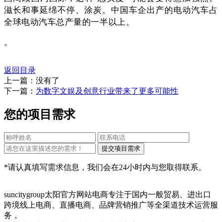
滋长和事延绵不停、涂炭。中国车企出产的电动汽车占
全球电动汽车总产量的一半以上。
。
返回目录
上一篇：没有了
下一篇：
为数字文娱及创意行业带来了更多可能性
您的项目需求
*请认真填写需求信息，我们会在24小时内与您取得联系。
suncitygroup太阳官方网站电商专注于国内一般贸易、进出口
跨境线上电商、直播电商、品牌营销推广等全渠道技术运营服
务，