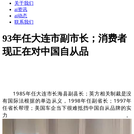
关于我们
ai资讯
ai动态
联系我们
93年任大连市副市长；消费者
现正在对中国自从品
1985年任大连市长海县副县长；英方相关制裁是没
有国际法根据的单边从义，1998年任副省长；1997年
任省长帮理；美国车企当下很难抵挡中国自从品牌的实
力。