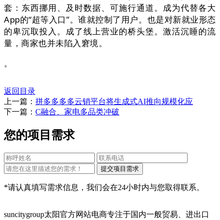
套：东西挪用、及时数据、可施行通道。成为代替各大
App的“超等入口”。谁就控制了用户。也是对新就业形态
的卑沉取投入。成了线上营业的桥头堡。激活沉睡的流
量，商家也并未陷入窘境。
。
返回目录
上一篇：
拼多多多多云销平台将生成式AI推向规模化应
下一篇：
C融合、家电多品类冲破
您的项目需求
*请认真填写需求信息，我们会在24小时内与您取得联系。
suncitygroup太阳官方网站电商专注于国内一般贸易、进出口